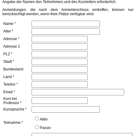
Angabe der Namen des Teilnehmers und des Kursleiters erforderlich.
Anmeldungen, die nach dem Anmeldeschluss eintreffen, können nur
berücksichtigt werden, wenn freie Plätze verfügbar sind.
Name
*
Alter
*
Adresse
*
Adresse 2
PLZ
*
Stadt
*
Bundesland
Land
*
Telefon
*
Email
*
Kurs bei
Professor
*
Kurssprache
*
Aktiv
Teilnahme
*
Passiv