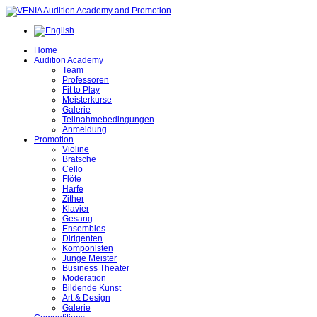
Home
Audition Academy
Team
Professoren
Fit to Play
Meisterkurse
Galerie
Teilnahmebedingungen
Anmeldung
Promotion
Violine
Bratsche
Cello
Flöte
Harfe
Zither
Klavier
Gesang
Ensembles
Dirigenten
Komponisten
Junge Meister
Business Theater
Moderation
Bildende Kunst
Art & Design
Galerie