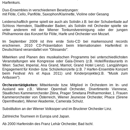
Harfenkurs.
Duo-Ensembles in verschiedenen Besetzungen:
mit Flöte, Cello, Panflöte, Saxophon/Klarinette, Violine oder Gesang
Leidenschaftlich gerne spielt sie auch als Solistin z.B. bei der Schubertiade auf
Schloss Hernstein, Stadttheater Baden; als Solistin mit Orchester spielte sie
unter anderem mit der Wiener Tonkunstvereinigung oder der jungen
Philharmonie das Konzert für Flöte, Harfe und Orchester von Mozart.
Im September 2009 ist ihre erste Solo-CD bei markensound records
erschienen. 2010 CD-Präsentation beim Internationalen Harfenfest in
Deutschland veranstaltet von "Glissando".
Mitwirken und Planen des musikalischen Programms bei unterschiedlichsten
Veranstaltungen wie Kongresse oder Gala-Diners (z.B. Hotel/Restaurants in
Wien: Sacher, Imperial, Ana Grand, Marriot, Grand Hotel Lienz). Langjähriges
Engagement für Kinder- bzw. Schülerkonzerte (z.B. 7 Harfen-Ensemble Konzert
beim Festival Ars et Aqua 2011) und Kinderprojekte(z.B. "Musik zum
Anfassen").
Orchestertätigkeiten
:
Mitwirkende bzw. Mitglied in Orchestern im In- und
Ausland wie z.B.: Wiener Opernball Orchester, Divertimento Viennese,
Staatliches Kammerorchester Zilina, Prager Smetana Philharmoniker, 1. Frauen
Kammerorchester von Österreich, Wiener Jeunesse Orchester, Phace (Sirene
Operntheater), Wiener Akademie, Camerata Schulz.
Substitution an der Wiener Volksoper und im Bruckner Orchester Linz.
Zahlreiche Tourneen in Europa und Japan.
Ab 2000 Harfenistin des Franz Lehár Orchester, Bad Ischl.