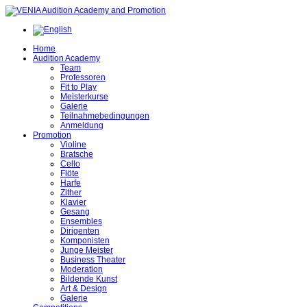
Home
Audition Academy
Team
Professoren
Fit to Play
Meisterkurse
Galerie
Teilnahmebedingungen
Anmeldung
Promotion
Violine
Bratsche
Cello
Flöte
Harfe
Zither
Klavier
Gesang
Ensembles
Dirigenten
Komponisten
Junge Meister
Business Theater
Moderation
Bildende Kunst
Art & Design
Galerie